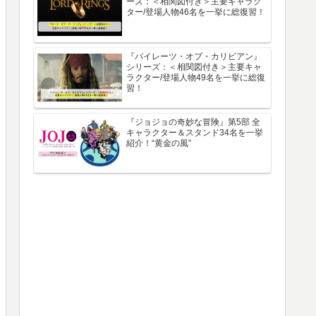
ーズ：＜相関図付き＞主要キャラク
ター/登場人物46名を一挙に総復習！
『パイレーツ・オブ・カリビアン』
シリーズ：＜相関図付き＞主要キャ
ラクター/登場人物49名を一挙に総復
習！
『ジョジョの奇妙な冒険』第5部 全
キャラクター＆スタンド34名を一挙
紹介！“黄金の風”