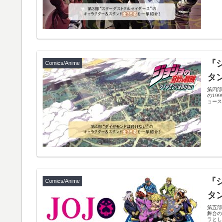
『
Comics/Anime
タ
第四部
の19
ョースタ
『
Comics/Anime
タ
第五部
舞台
ラとして