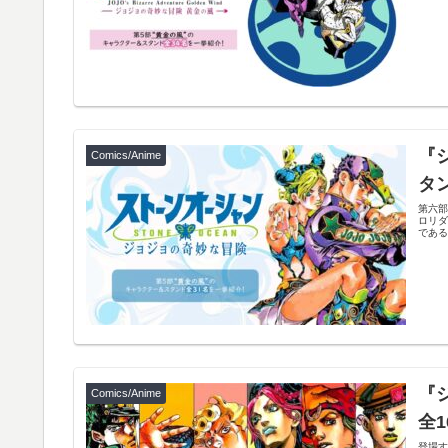
『
Comics/Anime
タ
第六部
ロリダ
である.
『
Comics/Anime
全
登場す