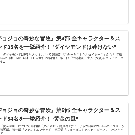
ジョジョの奇妙な冒険』第4部 全キャラクター＆ス
ンド35名を一挙紹介！”ダイヤモンドは砕けない”
『ダイヤモンドは砕けない』について 第三部『スターダストクルセイダース』から11年後
99年の日本、M県S市杜王町が舞台の第四部。第二部『戦闘潮流』主人公であるジョセフ・ジ
...
ジョジョの奇妙な冒険』第5部 全キャラクター＆ス
ンド34名を一挙紹介！“黄金の風”
『黄金の風』について 第四部『ダイヤモンドは砕けない』から2年後の2001年のイタリアが
の第五部。第一部『ファントムブラッド』第三部『スターダストクルセイダース』でボスキャ
...