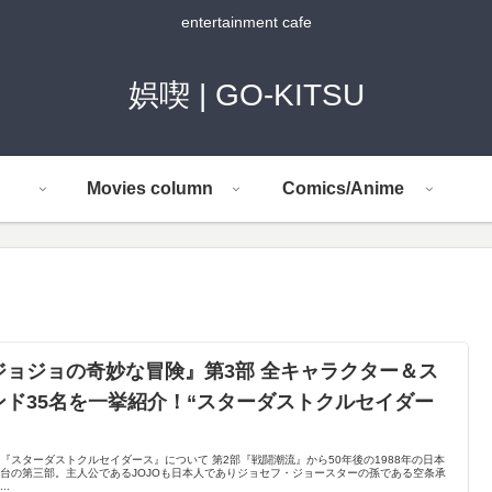
entertainment cafe
娯喫 | GO-KITSU
Movies column
Comics/Anime
ジョジョの奇妙な冒険』第3部 全キャラクター＆ス
ンド35名を一挙紹介！“スターダストクルセイダー
『スターダストクルセイダース』について 第2部『戦闘潮流』から50年後の1988年の日本
台の第三部。主人公であるJOJOも日本人でありジョセフ・ジョースターの孫である空条承
..