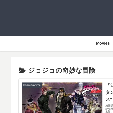
Movies
ジョジョの奇妙な冒険
『
Comics/Anime
タ
ス”
第三部
から舞
太郎。.