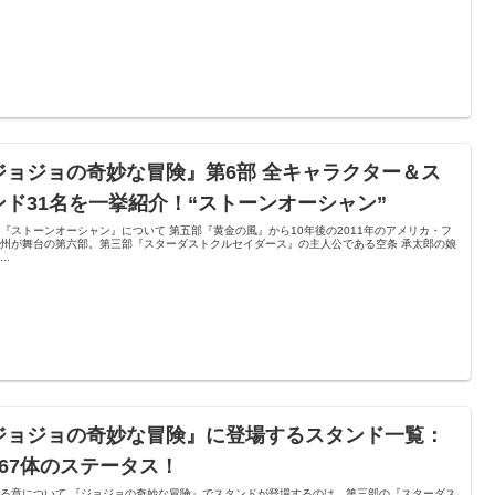
ジョジョの奇妙な冒険』第6部 全キャラクター＆ス
ンド31名を一挙紹介！“ストーンオーシャン”
『ストーンオーシャン』について 第五部『黄金の風』から10年後の2011年のアメリカ・フ
州が舞台の第六部。第三部『スターダストクルセイダース』の主人公である空条 承太郎の娘
..
ジョジョの奇妙な冒険』に登場するスタンド一覧：
167体のステータス！
る章について 『ジョジョの奇妙な冒険』でスタンドが登場するのは、第三部の『スターダス