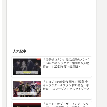
人気記事
『名探偵コナン』黒の組織のメンバ
ー34名のキャラクター相関図＆人物
紹介！！2023年度＜最新版＞
『ジョジョの奇妙な冒険』第3部 全
キャラクター＆スタンド35名を一挙
紹介！“スターダストクルセイダース”
『ロード・オブ・ザ・リング』シリ