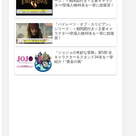
ーズ：＜相関図付き＞主要キャラク
ター/登場人物46名を一挙に総復習！
『パイレーツ・オブ・カリビアン』
シリーズ：＜相関図付き＞主要キャ
ラクター/登場人物49名を一挙に総復
習！
『ジョジョの奇妙な冒険』第5部 全
キャラクター＆スタンド34名を一挙
紹介！“黄金の風”