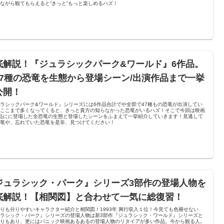
ながら観てもらえると“きっと”もっと楽しめるハズ！
底解説！『ジュラシックパーク&ワールド』6作品。
47種の恐竜を生態から登場シーン/出演作品まで一挙
公開！
ラシックパーク&ワールド』シリーズには6作品合計でや全部で47種もの恐竜が出演してい
。ここまで多くなってくると、きっと貴方の知らなかった恐竜がいるハズ！そこで今回は映画
作品にに登場した全恐竜の生態と登場したシーンをふまえて一挙紹介していきます！見逃して
恐竜や、忘れていた恐竜を是非、見つけてください！
ジュラシック・パーク』シリーズ3部作の登場人物を
底解説！【相関図】と合わせて一気に総復習！
りも分りやすいキャラクター紹介と相関図！1993年 興行収入１位！今見ても色褪せない
ュラシック・パーク』シリーズの登場人物は新3部作『ジュラシック・ワールド』シリーズと
がりもあり、更にはパニック映画あるあるの登場人物のリタイアが多い作品。今から観る人。