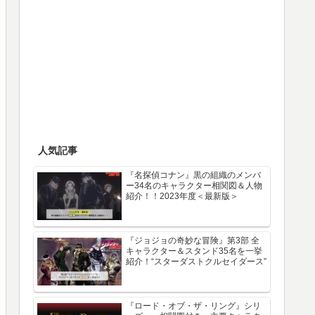
人気記事
『名探偵コナン』黒の組織のメンバ
ー34名のキャラクター相関図＆人物
紹介！！2023年度＜最新版＞
『ジョジョの奇妙な冒険』第3部 全
キャラクター＆スタンド35名を一挙
紹介！“スターダストクルセイダース”
『ロード・オブ・ザ・リング』シリ