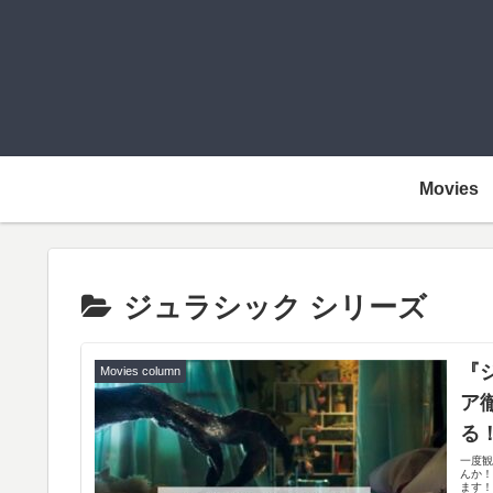
Movies
ジュラシック シリーズ
『
Movies column
ア
る
一度
んか
ます