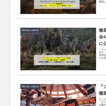
確認し
徹
Movies column
全
に
『ジュ
ます
全6
いた
『
Movies column
徹
どこよ
『ジ
も繋