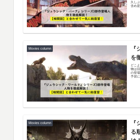
久しぶ
含め
『
Movies column
を
どこ
物は
の登
予習に
『
Movies column
る