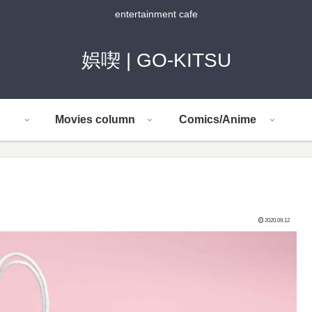
entertainment cafe
娯喫 | GO-KITSU
Movies column
Comics/Anime
て
2020.09.12