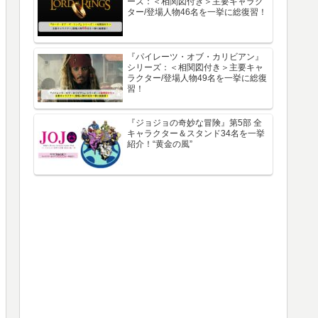
ーズ：＜相関図付き＞主要キャラク
ター/登場人物46名を一挙に総復習！
『パイレーツ・オブ・カリビアン』
シリーズ：＜相関図付き＞主要キャ
ラクター/登場人物49名を一挙に総復
習！
『ジョジョの奇妙な冒険』第5部 全
キャラクター＆スタンド34名を一挙
紹介！“黄金の風”