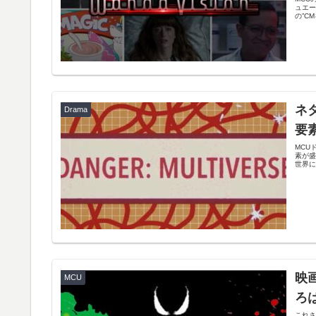
ュエー
の”CM
ネ
Drama
要
MCU
素が盛
世界に
映
MCU
ろ
これさ