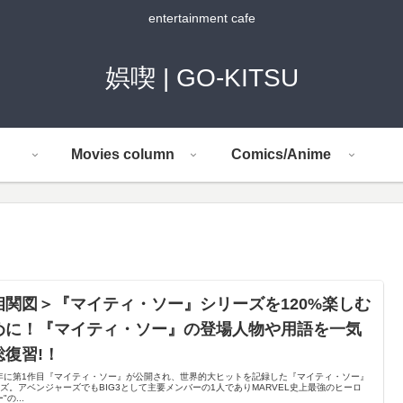
entertainment cafe
娯喫 | GO-KITSU
Movies column
Comics/Anime
相関図＞『マイティ・ソー』シリーズを120%楽しむ
めに！『マイティ・ソー』の登場人物や用語を一気
総復習!！
1年に第1作目『マイティ・ソー』が公開され、世界的大ヒットを記録した『マイティ・ソー』
ズ。アベンジャーズでもBIG3として主要メンバーの1人でありMARVEL史上最強のヒーロ
"の...