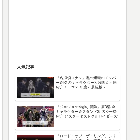
人気記事
『名探偵コナン』黒の組織のメンバ
ー34名のキャラクター相関図＆人物
紹介！！2023年度＜最新版＞
『ジョジョの奇妙な冒険』第3部 全
キャラクター＆スタンド35名を一挙
紹介！“スターダストクルセイダース”
『ロード・オブ・ザ・リング』シリ