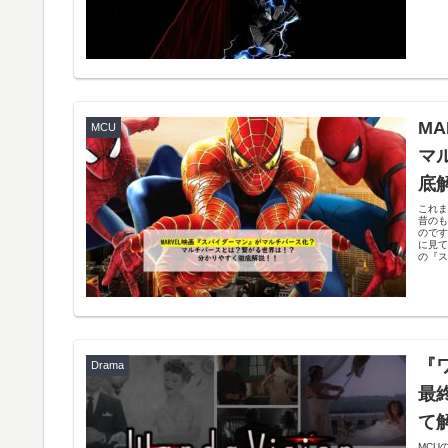
M
MCU
マ
底
これま
昔の
ので
に見
の『ス
『
Drama
最
て
MCU