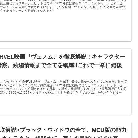
第三位というスマッシュヒットとなり、2021年には最新作『ヴェノム:レット・ゼア・ビ
ーネイジ』の公開も予定されています。そんな映画『ヴェノム』を観て”ん？”と皆さんが疑
思うであろうシーンを解説していきます！
ARVEL映画『ヴェノム』を徹底解説！キャラクター
考察。続編情報まで全てを網羅!!これで一挙に総復
りも分りやすくMARVEL映画『ヴェノム』を解説！登場人物からあらすじに次回作。知って
いシンビオートについてなど徹底解説。2021年には続編に当たる『ヴェノム:レット・ゼ
ビー・カーネイジ』も公開されるので是非この機会に総復習してみては！？世界興行収入で同
3位： $855,013,954というスマッシュヒットを飛ばした『ヴェノム』を今だからもう一
徹底解説>ブラック・ウィドウの全て。MCU版の能力