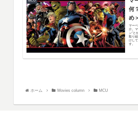
マ
MCU
何
め
マーベ
介。マ
ン”と
取り組
けして
す。
ホーム
Movies column
MCU