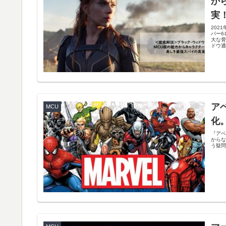
か
実
202
バー6
大な脅
ドウ
ア
MCU
化
『アベ
からな
う疑問