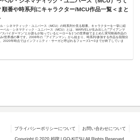
ーベル・シネマティック・ユニバース（MCU）って
？順番や時系列にキャラクター/MCU作品一覧＜まと
＞
ル・シネマティック・ユニバース（MCU）の時系列や見る順番。キャラクターを一挙に紹
ーベル・シネマティック・ユニバース（MCU）とは、MARVELが生み出した””アイアンマ
か”スパイダーマン”とか誰もが知っているヒーローを1つの世界線でまとめた実写映画作品の
み/世界感の事です。2008年の『アイアンマン』から始まり、時系列/参加する作品を段階分
、2020年時点ではインフィニティ・サーガと呼ばれるフェーズ1〜3までが終了していま
プライバシーポリシーについて
お問い合わせについて
Copyright © 2020 娯喫 | GO-KITSU All Rights Reserved.