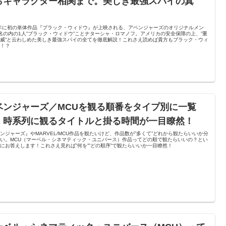
らキャラクター相関まで。美しき最強スパイの真
！
1年に初の単体作品『ブラック・ウィドウ』が上映される、アベンジャーズのオリジナルメン
名の内の1人”ブラック・ウィドウ”ことナターシャ・ロマノフ。アメリカの安全保障の上、”重
威”と云わしめた美しき最強スパイの全てを徹底解説！これさえ読めば貴方もブラック・ウィ
通！？
ベンジャーズ／MCUを観る順番をタイプ別に一覧
。時系列に観るタイトルと掛る時間が一目瞭然！
ンジャーズ』やMARVEL/MCU作品を観たいけど、作品数が”多くて”どれから観たらいいか分
い。MCU（マーベル・シネマティック・ユニバース）作品ってどの順で観たらいいの？とい
にお答えします！これさえ見れば”何を””どの順序”で観たらいいか一目瞭然！