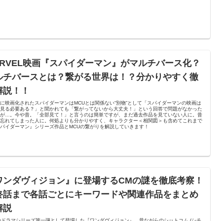
ARVEL映画『スパイダーマン』がマルチバース化？
ルチバースとは？繋がる世界は！？分かりやすく徹
解説！！
に映画化されたスパイダーマンはMCUとは関係ない“別物”として「スパイダーマンの映画は
も見る必要ある？」と聞かれても「繋がってないから大丈夫！」という回答で問題がなかった
すが…。今や昔。「全部見て！」と言うのは簡単ですが、まだ過去作品を見ていない人に。昔
て忘れてしまった人に。何処よりも分かりやすく、キャラクター＜相関図＞も含めてこれまで
パイダーマン』シリーズ作品とMCUの繋がりを解説していきます！
ワンダヴィジョン』に登場するCMの謎を徹底考察！
終話まで各話ごとにキーワードや関連作品をまとめ
解説
のドラマシリーズ第一弾として登場した『ワンダヴィジョン』。昔ながらのシットコム (シチ