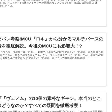
ション・コメディ) の体でストーリーが展開されていくのですが、各話には意味深な“謎
をシットコ...
タバレ考察!MCU『ロキ』から分かるマルチバースの
素を徹底解説。今後のMCUにも影響大！?
ドラマシリーズの第三弾『ロキ』。劇中では今後のMCUの"マルチバース"のルールを紐解く要
りだくさん。驚きの結末を迎えて新たなシーズンへと進んでいく『ロキ』だが、今後のMCU
も影響を及ぼすであろう"マルチバース"のルールについて徹底的に考察/検証。
画『ヴェノム』の10個の素朴なギモン。本当のとこ
はどうなのか？すべての疑問を徹底考察！
え読めば一発解決！2018年に公開されたMARVEL映画『ヴェノム』。2018年では世界興行