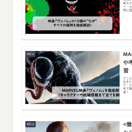
収入で
ー・カ
問に
M
MCU
や
習
どこよ
おきた
ア・
年で第
度！
<
MCU