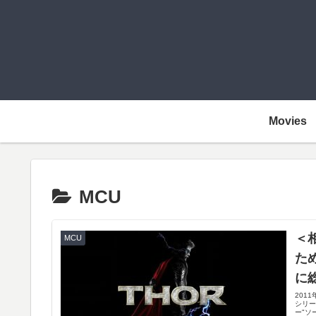
Movies
MCU
＜
MCU
た
に
201
シリー
ー"ソー