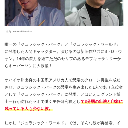
出典：AmazonPrimevideo
唯一の『ジュラシック・パーク』と『ジュラシック・ワールド』
に登場した人間キャラクター。演じるのは新旧作品共にB・D・ウ
ォン。14年の歳月を経てただのセリフのあるモブキャラクターか
らキーパーソンに大抜擢！
オハイオ州出身の中国系アメリカ人で恐竜のクローン再生を成功
させ、ジュラシック・パークの恐竜を生み出した1人であり立役者
として『ジュラシック・パーク』に登場。とはいえ…グラント博
士一行が訪れたラボで働く主任研究員とし
て3分弱の出演と印象に
残っている人も少ない彼。
しかし『ジュラシック・ワールド』では、そんな彼が再登場。イ