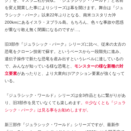
ク」を、マスラニ社が買収。「ジュラシック・ワールド」と名前
を変え開業した事によりシリーズは幕を開けます。舞台は『ジュ
ラシック・パーク』以来22年ぶりとなる、南米コスタリカ沖
200kmにあるイスラ・ヌブラル島。もちろん、色々な事故や思惑
が重なり敢え無く閉園になるのですが…。
旧3部作『ジュラシック・パーク』シリーズに比べ、従来の太古の
恐竜をクローン技術で蘇す。というベースから一段階先に進み、
遺伝子操作で新たな恐竜を産み出すというレベルに達しているの
で、みんなが知っている様な恐竜と、
モンスターの様な新種の対
立要素
があったりと、より大衆向け/アクション要素が強くなって
いる。
『ジュラシック・ワールド』シリーズは全3作品ともに繋がりがあ
り、旧3部作を見ていなくても楽しめます
。※少なくとも『ジュラ
シック・パーク』は見る事をお勧めしますが。
新三部作『ジュラシック・ワールド』シリーズですが、最新作