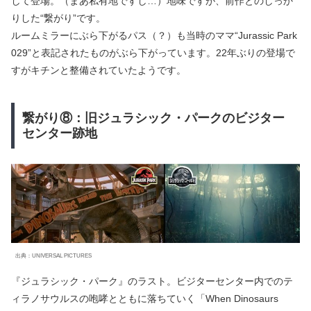
して登場。（まあ私有地ですし…）地味ですが、前作とのしっか
りした“繋がり”です。
ルームミラーにぶら下がるパス（？）も当時のママ“Jurassic Park
029”と表記されたものがぶら下がっています。22年ぶりの登場で
すがキチンと整備されていたようです。
繋がり⑧：旧ジュラシック・パークのビジター
センター跡地
出典：UNIVERSAL PICTURES
『ジュラシック・パーク』のラスト。ビジターセンター内でのテ
ィラノサウルスの咆哮とともに落ちていく「When Dinosaurs