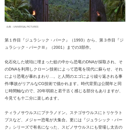
出典：UNIVERSAL PICTURES
第１作目『ジュラシック・パーク』（1993）から、第３作目『ジ
ュラシック・パークⅢ』（2001）までの3部作。
化石化した琥珀に埋まった蚊の中から恐竜のDNAが採取され、そ
のDNAを利用しクローン技術によって恐竜を現代に蘇らせ、それ
により恐竜が暴れまわり…。と人間のエゴにより繰り返される事
件/事故がリアルなCG技術で描かれます。時代背景は公開年と同
じ時間軸なので、20年弱前と若干古く感じる部分もありますが、
今見ても十二分に楽しめます。
ティラノサウルスにプテラノドン。ステゴサウルスにトリケラト
プスなど、メジャー恐竜が大集合。更には『ジュラシック・パー
ク』シリーズで有名になった、スピノサウルスにも登場し太古の