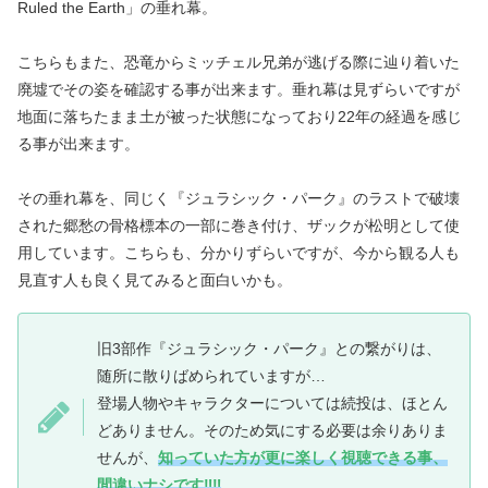
Ruled the Earth」の垂れ幕。
こちらもまた、恐竜からミッチェル兄弟が逃げる際に辿り着いた
廃墟でその姿を確認する事が出来ます。垂れ幕は見ずらいですが
地面に落ちたまま土が被った状態になっており22年の経過を感じ
る事が出来ます。
その垂れ幕を、同じく『ジュラシック・パーク』のラストで破壊
された郷愁の骨格標本の一部に巻き付け、ザックが松明として使
用しています。こちらも、分かりずらいですが、今から観る人も
見直す人も良く見てみると面白いかも。
旧3部作『ジュラシック・パーク』との繋がりは、
随所に散りばめられていますが…
登場人物やキャラクターについては続投は、ほとん
どありません。そのため気にする必要は余りありま
せんが、
知っていた方が更に楽しく視聴できる事、
間違いナシです‼‼