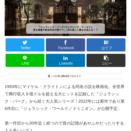
Twitter
Facebook
はてブ
LINE
LinkedIn
コピー
この記事は
約11分
で読めます。
1993年にマイケル・クライトンによる同名小説を映画化。全世界
で興行収入９億ドルを超える大ヒットを記録した『ジュラシッ
ク・パーク』から続く大人気シリーズ！2022年には新作であり第
6作目に『ジュラシック・ワールド／ドミニオン』が公開予定。
第一作目から30年近く経つので昔の記憶があやふやだったりする
人も多いハズ！