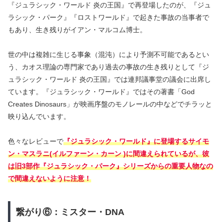
『ジュラシック・ワールド 炎の王国』で再登場したのが、『ジュ
ラシック・パーク』『ロストワールド』で起きた事故の当事者で
もあり、生き残りがイアン・マルコム博士。
世の中は複雑に生じる事象（混沌）により予測不可能であるとい
う、カオス理論の専門家であり過去の事故の生き残りとして『ジ
ュラシック・ワールド 炎の王国』では連邦議事堂の議会に出席し
ています。『ジュラシック・ワールド』ではその著書「God
Creates Dinosaurs」が映画序盤のモノレールの中などでチラッと
映り込んでいます。
色々なレビューで
『ジュラシック・ワールド』に登場するサイモ
ン・マスラニ(イルファーン・カーン )に間違えられているが、彼
は旧3部作『ジュラシック・パーク』シリーズからの重要人物なの
で間違えないように注意！
繋がり⑥：ミスター・DNA