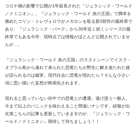
コロナ禍の影響で公開が1年延長された『ジュラシック・ワールド
／ドミニオン』。『ジュラシック・ワールド 炎の王国』で脚本を
務めたコリン・トレヴォロウがメガホンを取る新3部作の最終章で
あり、『ジュラシック・パーク』から30年近く続くシリーズの最
終章でもある今作、現時点では情報がほとんど公開されていませ
んが…。
『ジュラシック・ワールド 炎の王国』のラストシーンでイスラ・
ヌブラル島から連れて来られた恐竜たちが野生に解き放たれた後
が語られるのは確実。現代社会に恐竜が現れたら？そんな小さい
頃に思い描いた妄想が映画化されます。
現れると思っていない街中での恐竜との遭遇。逃げ惑う一般人。
今まで以上のパニックを味わえること間違いナシです。続報が出
次第こちらの記事も更新していきますのが、『ジュラシック・ワ
ールド／ドミニオン』期待して待ちましょう！！