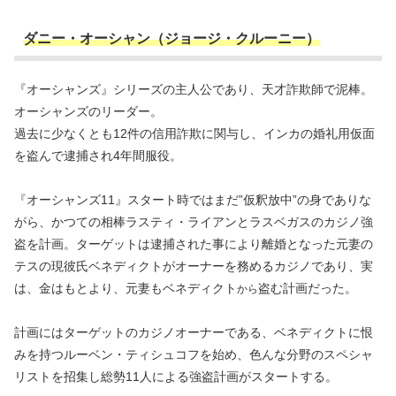
ダニー・オーシャン（ジョージ・クルーニー）
『オーシャンズ』シリーズの主人公であり、天才詐欺師で泥棒。
オーシャンズのリーダー。
過去に少なくとも12件の信用詐欺に関与し、インカの婚礼用仮面
を盗んで逮捕され4年間服役。
『オーシャンズ11』スタート時ではまだ”仮釈放中”の身でありな
がら、かつての相棒ラスティ・ライアンとラスベガスのカジノ強
盗を計画。ターゲットは逮捕された事により離婚となった元妻の
テスの現彼氏ベネディクトがオーナーを務めるカジノであり、実
は、金はもとより、元妻もベネディクト
盗む計画だった。
から
計画にはターゲットのカジノオーナーである、ベネディクトに恨
みを持つルーベン・ティシュコフを始め、色んな分野のスペシャ
リストを招集し総勢11人による強盗計画がスタートする。