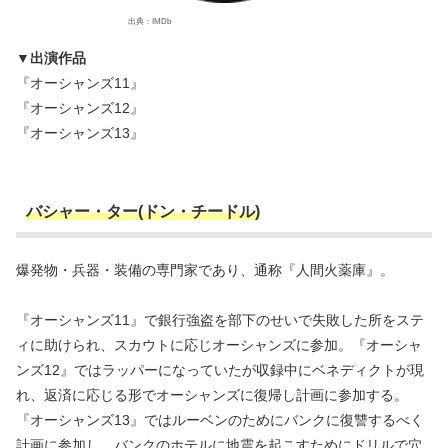
出典：IMDb
▼出演作品
『オーシャンズ11』
『オーシャンズ12』
『オーシャンズ13』
バシャー・ター(ドン・チードル)
爆発物・兵器・装備の専門家であり、通称『人間火薬庫』。
『オーシャンズ11』で銀行強盗を部下のせいで失敗した所をステ
ィに助けられ、スカウトに応じオーシャンズに参加。『オーシャ
ンズ12』ではラッパーになっていたが収録中にベネディクトが現
れ、返済に応じる形でオーシャンズに復帰し計画に参加する。
『オーシャンズ13』ではルーベンのためにバンクに復讐するべく
計画に参加し、バンクのホテルに地震を起こすためにドリルで穴