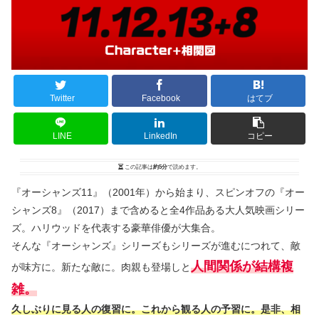
Twitter
Facebook
はてブ
LINE
LinkedIn
コピー
この記事は
約5分
で読めます。
『オーシャンズ11』（2001年）から始まり、スピンオフの『オー
シャンズ8』（2017）まで含めると全4作品ある大人気映画シリー
ズ。ハリウッドを代表する豪華俳優が大集合。
そんな『オーシャンズ』シリーズもシリーズが進むにつれて、敵
人間関係が結構複
が味方に。新たな敵に。肉親も登場しと
雑。
久しぶりに見る人の復習に。これから観る人の予習に。是非、相