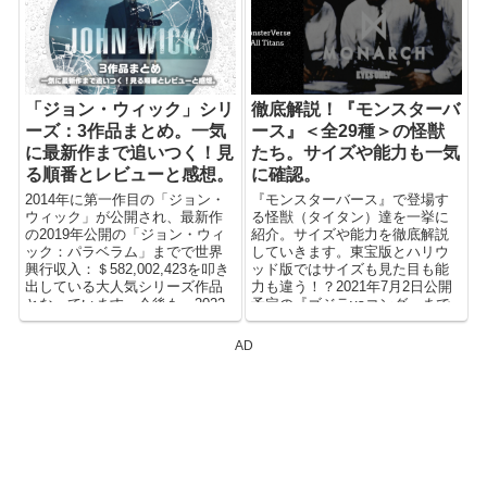
2008年の『アイアンマン』から
始まり、時系列/参加する作品を
段階分けして、2020年時点では
インフィニティ・サーガと呼ば
れるフェーズ1〜3までが終了し
ています。
「ジョン・ウィック」シリ
徹底解説！『モンスターバ
ーズ：3作品まとめ。一気
ース』＜全29種＞の怪獣
に最新作まで追いつく！見
たち。サイズや能力も一気
る順番とレビューと感想。
に確認。
2014年に第一作目の「ジョン・
『モンスターバース』で登場す
ウィック」が公開され、最新作
る怪獣（タイタン）達を一挙に
の2019年公開の「ジョン・ウィ
紹介。サイズや能力を徹底解説
ック：パラベラム」までで世界
していきます。東宝版とハリウ
興行収入：＄582,002,423を叩き
ッド版ではサイズも見た目も能
出している大人気シリーズ作品
力も違う！？2021年7月2日公開
となっています。今後も、2022
予定の『ゴジラvsコング』まで
年にシリーズ4作目が予定されて
網羅。まずは、主要タイタンの
おり最終的には5部作になる予
サイズ...
AD
定。そんな「ジョン・ウィッ
ク」シリーズの公開済み3作品を
一気におさらい。