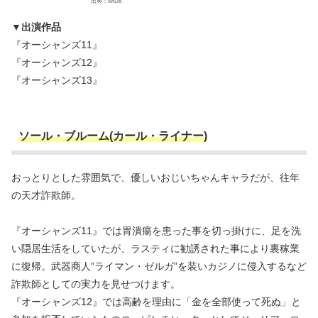
出典：IMDb
▼出演作品
『オーシャンズ11』
『オーシャンズ12』
『オーシャンズ13』
ソール・ブルーム(カール・ライナー)
おっとりとした雰囲気で、優しいおじいちゃんキャラだが、往年
の天才詐欺師。
『オーシャンズ11』では胃潰瘍を患った事を切っ掛けに、足を洗
い隠居生活をしていたが、ラスティに勧誘された事により裏稼業
に復帰。武器商人”ライマン・ゼルガ”を装いカジノに侵入するなど
詐欺師としての実力を見せつけます。
『オーシャンズ12』では高齢を理由に「金を全部使って死ぬ」と