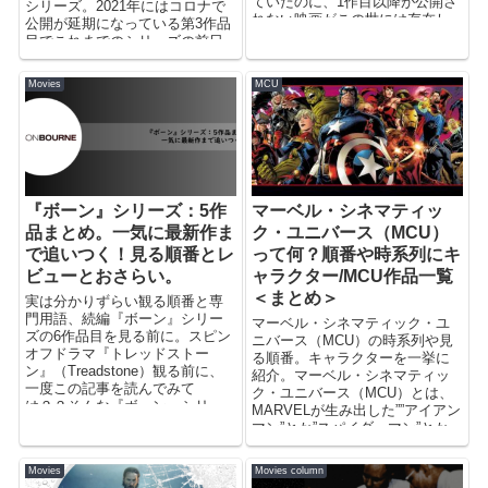
ていたのに、1作目以降が公開さ
シリーズ。2021年にはコロナで
れない映画がこの世には存在し
公開が延期になっている第3作品
ます。”未完”だと知っていたら観
目でこれまでのシリーズの前日
なかったのに…。観終わった後
譚『キングスマン: ファースト・
にモヤモヤが残る。違う意味
エージェント』も公開予定。今
Movies
MCU
で”後味が悪い”。そんな気持ちに
から観る人。久しぶりに見る人
ならない様に【要注意】映画シ
の復習に。これから観る人の予
リーズをご紹介します。
習に。相関図や主要キャラクタ
ー/登場人物一覧を含め是非ご活
用下さい！
『ボーン』シリーズ：5作
マーベル・シネマティッ
品まとめ。一気に最新作ま
ク・ユニバース（MCU）
で追いつく！見る順番とレ
って何？順番や時系列にキ
ビューとおさらい。
ャラクター/MCU作品一覧
＜まとめ＞
実は分かりずらい観る順番と専
門用語、続編『ボーン』シリー
マーベル・シネマティック・ユ
ズの6作品目を見る前に。スピン
ニバース（MCU）の時系列や見
オフドラマ『トレッドストー
る順番。キャラクターを一挙に
ン』（Treadstone）観る前に、
紹介。マーベル・シネマティッ
一度この記事を読んでみて
ク・ユニバース（MCU）とは、
は？？そんな『ボーン』シリー
MARVELが生み出した””アイアン
ズの公開済み5作品を一気におさ
マン”とか”スパイダーマン”とか
らい。
誰もが知っているヒーローを1つ
の世界線でまとめた実写映画作
Movies
Movies column
品の取り組み/世界感の事です。