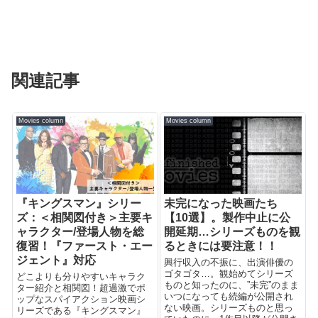
関連記事
Movies column
Movies column
『キングスマン』シリー
未完になった映画たち
ズ：＜相関図付き＞主要キ
【10選】。製作中止に公
ャラクター/登場人物を総
開延期…シリーズものを観
復習！『ファースト・エー
るときには要注意！！
ジェント』対応
興行収入の不振に、出演俳優の
ゴタゴタ…。観始めてシリーズ
どこよりも分りやすいキャラク
ものと知ったのに、”未完”のまま
ター紹介と相関図！超過激でポ
いつになっても続編が公開され
ップなスパイアクション映画シ
ない映画。シリーズものと思っ
リーズである『キングスマン』