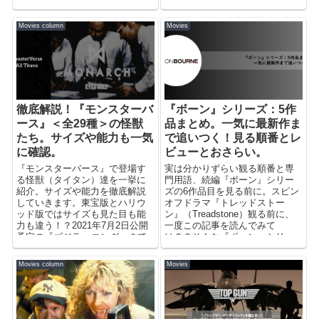
物理学に基づく描写に、ぐちゃ
リーズですが、MCUシリ...
ぐちゃな時間軸。何も気にせず
Movies column
Movies
観ても”感動”する作品ですが、
「難解」な部分をスッキリさせ
るともっと面白くなるハズ！
徹底解説！『モンスターバ
『ボーン』シリーズ：5作
ース』＜全29種＞の怪獣
品まとめ。一気に最新作ま
たち。サイズや能力も一気
で追いつく！見る順番とレ
に確認。
ビューとおさらい。
『モンスターバース』で登場す
実は分かりずらい観る順番と専
る怪獣（タイタン）達を一挙に
門用語、続編『ボーン』シリー
紹介。サイズや能力を徹底解説
ズの6作品目を見る前に。スピン
していきます。東宝版とハリウ
オフドラマ『トレッドストー
ッド版ではサイズも見た目も能
ン』（Treadstone）観る前に、
力も違う！？2021年7月2日公開
一度この記事を読んでみて
予定の『ゴジラvsコング』まで
は？？そんな『ボーン』シリー
網羅。まずは、主要タイタンの
ズの公開済み5作品を一気におさ
サイズ...
らい。
Movies column
Movies