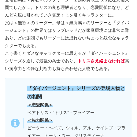
間でしたが…。トリスの良き理解者となり、恋愛関係になり、ど
んどん尻に引かれていき貧乏くじを引くキャラクターに。
父は＜無欲＞のリーダー。母は＜無所属＞のリーダーと『ダイバ
ージェント』の世界ではサラブレッドだが家庭環境には非常に難
あり、どの派閥でもリーダーには成れないちょっと残念なキャラ
クターでもある。
こう書くとダメなキャラクターに思えるが『ダイバージェント』
シリーズを通して最強の兵士であり、
トリスさえ絡まなければ
高
い洞察力と冷静な判断力も持ち合わせた人物でもある。
『
ダイバージェント』シリー
ズの登場人物と
の相関
＜恋愛関係＞
ベアトリス・“トリス”・プライアー
＜協力関係＞
ピーター・ヘイズ、ウィル、アル、ケイレブ・プラ
イアー、トーリ・ウー、クリスティーナ