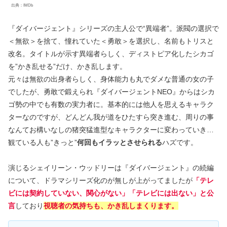
出典：IMDb
『ダイバージェント』シリーズの主人公で“異端者”。派閥の選択で
＜無欲＞を捨て、憧れていた＜勇敢＞を選択し、名前もトリスと
改名。タイトルが示す異端者らしく、ディストピア化したシカゴ
を”かき乱せる”だけ、かき乱します。
元々は無欲の出身者らしく、身体能力も丸でダメな普通の女の子
でしたが、勇敢で鍛えられ『ダイバージェントNEO』からはシカ
ゴ勢の中でも有数の実力者に。基本的には他人を思えるキャラク
ターなのですが、どんどん我が道をひたすら突き進む、周りの事
なんてお構いなしの猪突猛進型なキャラクターに変わっていき…
観ている人も”きっと”
何回もイラッとさせられる
ハズです。
演じるシェイリーン・ウッドリーは『ダイバージェント』の続編
について、ドラマシリーズ化のが無しが上がってましたが
「テレ
ビには契約していない、関心がない」「テレビには出ない」と公
言
しており
視聴者の気持ちも、かき乱しまくります。