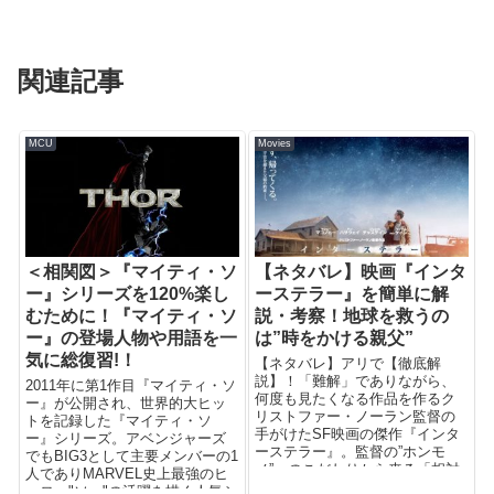
関連記事
MCU
Movies
＜相関図＞『マイティ・ソ
【ネタバレ】映画『インタ
ー』シリーズを120%楽し
ーステラー』を簡単に解
むために！『マイティ・ソ
説・考察！地球を救うの
ー』の登場人物や用語を一
は”時をかける親父”
気に総復習!！
【ネタバレ】アリで【徹底解
説】！「難解」でありながら、
2011年に第1作目『マイティ・ソ
何度も見たくなる作品を作るク
ー』が公開され、世界的大ヒッ
リストファー・ノーラン監督の
トを記録した『マイティ・ソ
手がけたSF映画の傑作『インタ
ー』シリーズ。アベンジャーズ
ーステラー』。監督の”ホンモ
でもBIG3として主要メンバーの1
ノ”へのこだわりから来る「相対
人でありMARVEL史上最強のヒ
性理論」とか「量子力学」とか
ーロー"ソー"の活躍を描く人気シ