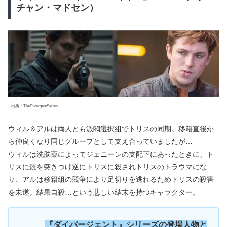
チャン・マドセン）
出典：TheDivergentSeries
ウィル＆アルは両人とも派閥選択組でトリスの同期。移籍直後か
ら仲良くなり同じグループとして支え合っていましたが…
ウィルは洗脳薬によってジェニーンの支配下にあったときに、ト
リスに銃を突きつけ逆にトリスに殺されトリスのトラウマにな
り、アルは移籍組の競争により足切りを逃れるためトリスの殺害
を未遂。結果自殺…という悲しい結末を持つキャラクター。
『
ダイバージェント』シリー
ズの登場人物と