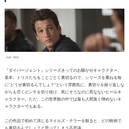
出典：IMDb
『ダイバージェント』シリーズきってのお騒がせキャラクター。
基本、トリスたちをことごとく裏切るので、シリーズを重ねる毎
に”どうせ裏切るんでしょ？”という雰囲気に。裏切りを繰り返しな
がらも尽くピンチを切り抜け、死にそうなのに死なないヒールキ
ャラクター。ただ、この世界観の中では最も人間臭く憎めないキ
ャラクターでもある。
この作品で初めて演じるマイルズ・テラーを観ると、どの映画で
も裏切るんでしょ？と思ってしまう不思議。