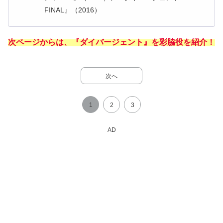
FINAL』（2016）
次ページからは、
『
ダイバージェント
』を彩脇役を紹介！
次へ
1
2
3
AD