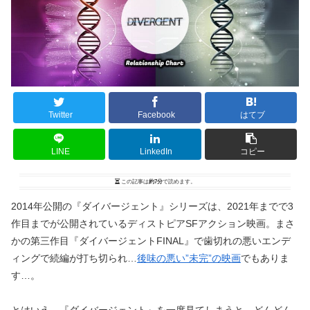
Twitter
Facebook
はてブ
LINE
LinkedIn
コピー
この記事は
約7分
で読めます。
2014年公開の『ダイバージェント』シリーズは、2021年までで3
作目までが公開されているディストピアSFアクション映画。まさ
かの第三作目『ダイバージェントFINAL』で歯切れの悪いエンデ
ィングで続編が打ち切られ…
後味の悪い”未完”の映画
でもありま
す…。
とはいえ、『ダイバージェント』を一度見てしまうと、どんどん