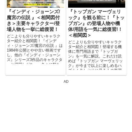
『インディ・ジョーンズ/
『トップガン マーヴェリ
魔宮の伝説 』＜相関図付
ック』を観る前に！『トッ
き＞主要キャラクター/登
プガン』の登場人物や機
場人物を一挙に総復習！
体/用語を一気に総復習!！
＜相関図＞
どこよりも分りやすいキャラク
ター紹介と相関図！『インデ
どこよりも分りやすいキャラク
ィ・ジョーンズ/魔宮の伝説 』は
ター紹介と相関図！登場する機
1984年公開とやや古い映画です
体に専門用語まで『トップガ
し、他の『インディ・ジョーン
ン』を一気に解説。これだけ読
ズ』シリーズ3作品のキャラクタ
めば『トップガン マーヴェリッ
ーと混同しがち…。久々に観た
ク』が今まで以上に楽しめるハ
いけど、あの人が出ていた“イン
ズ！！久しぶりに見る人の復習
ディ・ジョーンズ”ってどの話/作
に。これから観る人の予習に。
品だっけ？とか、どんな役回り
是非、ご活用下さい！
AD
だったかな？とか。キャラクタ
ーの事で分からない事があれば
是非ご活用下さい！