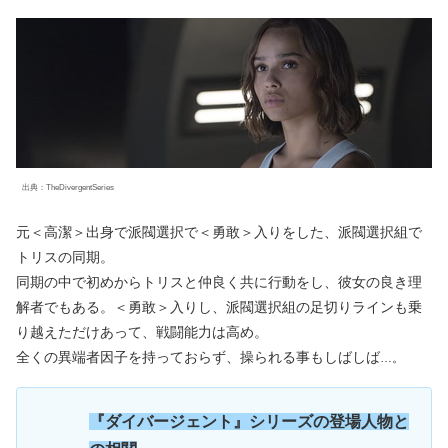
出典：TheDivergentSeries
元＜高潔＞出身で派閥選択で＜勇敢＞入りをした、派閥選択組で
トリスの同期。
同期の中で初めからトリスと仲良く共に行動をし、彼女の良き理
解者でもある。＜勇敢＞入りし、派閥選択組の足切りラインも乗
り越えただけあって、戦闘能力は高め。
全くの異端者因子を持っておらず、操られる事もしばしば
…。
『
ダイバージェント』シリー
ズの登場人物と