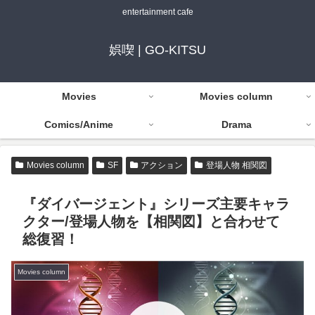
entertainment cafe
娯喫 | GO-KITSU
Movies
Movies column
Comics/Anime
Drama
Movies column
SF
アクション
登場人物 相関図
『ダイバージェント』シリーズ主要キャラ
クター/登場人物を【相関図】と合わせて
総復習！
Movies column