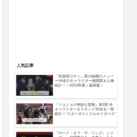
人気記事
『名探偵コナン』黒の組織のメンバ
ー34名のキャラクター相関図＆人物
紹介！！2023年度＜最新版＞
『ジョジョの奇妙な冒険』第3部 全
キャラクター＆スタンド35名を一挙
紹介！“スターダストクルセイダース”
『ロード・オブ・ザ・リング』シリ