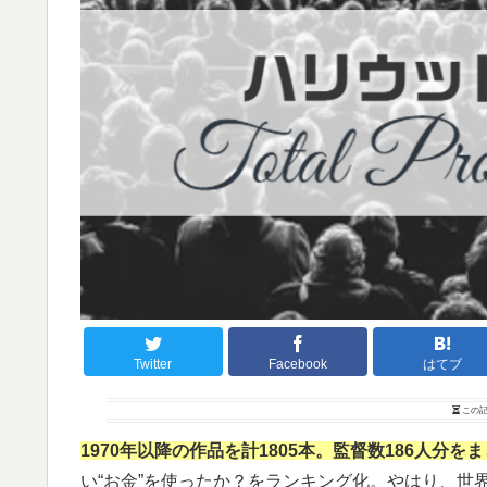
Twitter
Facebook
はてブ
この記
1970年以降の作品を計1805本。監督数186人分を
い“お金”を使ったか？をランキング化。やはり、世