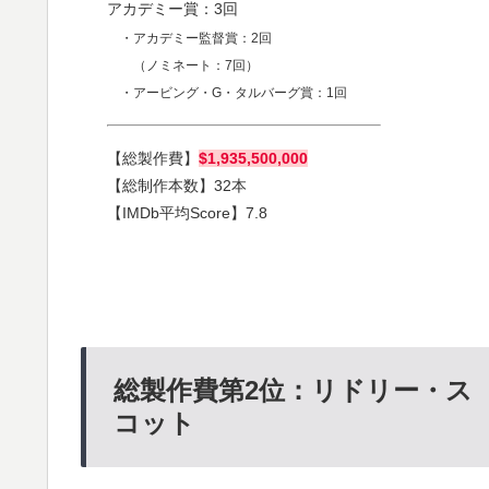
アカデミー賞：3回
・アカデミー監督賞：2回
（ノミネート：7回）
・アービング・G・タルバーグ賞：1回
【総製作費】
$1,935,500,000
【総制作本数】32本
【IMDb平均Score】7.8
総製作費第2位：リドリー・ス
コット