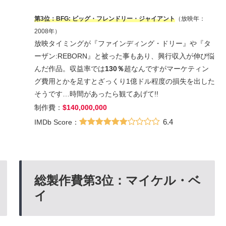
第3位：BFG: ビッグ・フレンドリー・ジャイアント
（放映年：
2008年）
放映タイミングが『ファインディング・ドリー』や『タ
ーザン:REBORN』と被った事もあり、興行収入が伸び悩
んだ作品。収益率では
130％
超なんですがマーケティン
グ費用とかを足すとざっくり1億ドル程度の損失を出した
そうです…時間があったら観てあげて!!
制作費：
$140,000,000
6.4
IMDb Score：
総製作費第3位：マイケル・ベ
イ