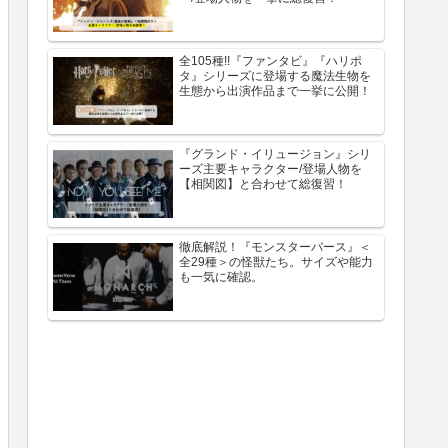
全105種!!『ファンタビ』『ハリポ
タ』シリーズに登場する魔法生物を
生態から出演作品まで一挙に公開！
『グランド・イリュージョン』シリ
ーズ主要キャラクター/登場人物を
【相関図】と合わせて総復習！
徹底解説！『モンスターバース』＜
全29種＞の怪獣たち。サイズや能力
も一気に確認。