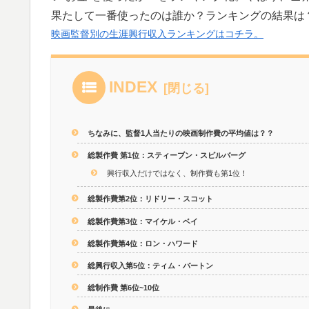
果たして一番使ったのは誰か？ランキングの結果は
映画監督別の生涯興行収入ランキングはコチラ。
INDEX
ちなみに、監督1人当たりの映画制作費の平均値は？？
総製作費 第1位：スティーブン・スピルバーグ
興行収入だけではなく、制作費も第1位！
総製作費第2位：リドリー・スコット
総製作費第3位：マイケル・ベイ
総製作費第4位：ロン・ハワード
総興行収入第5位：ティム・バートン
総制作費 第6位~10位