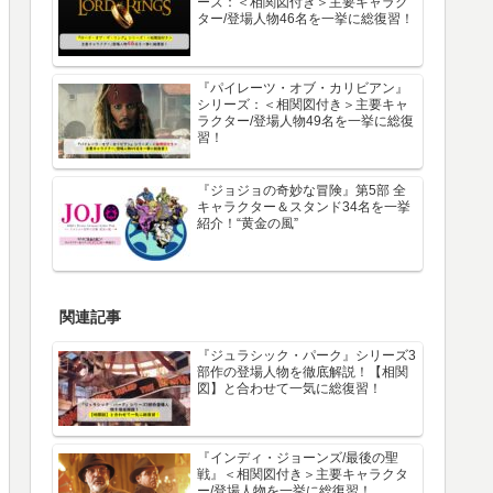
ーズ：＜相関図付き＞主要キャラク
ター/登場人物46名を一挙に総復習！
『パイレーツ・オブ・カリビアン』
シリーズ：＜相関図付き＞主要キャ
ラクター/登場人物49名を一挙に総復
習！
『ジョジョの奇妙な冒険』第5部 全
キャラクター＆スタンド34名を一挙
紹介！“黄金の風”
関連記事
『ジュラシック・パーク』シリーズ3
部作の登場人物を徹底解説！【相関
図】と合わせて一気に総復習！
『インディ・ジョーンズ/最後の聖
戦』＜相関図付き＞主要キャラクタ
ー/登場人物を一挙に総復習！