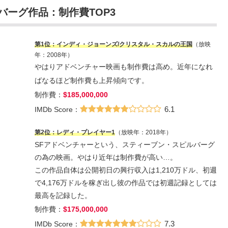
バーグ作品：制作費TOP3
第1位：
インディ・ジョーンズ/クリスタル・スカルの王国
（放映
年：2008年）
やはりアドベンチャー映画も制作費は高め。近年になれ
ばなるほど制作費も上昇傾向です。
制作費：
$185,000,000
6.1
IMDb Score：
第2位：レディ・プレイヤー1
（放映年：2018年）
SFアドベンチャーという、スティーブン・スピルバーグ
の為の映画。やはり近年は制作費が高い…。
この作品自体は公開初日の興行収入は1,210万ドル、初週
で4,176万ドルを稼ぎ出し彼の作品では初週記録としては
最高を記録した。
制作費：
$175,000,000
7.3
IMDb Score：