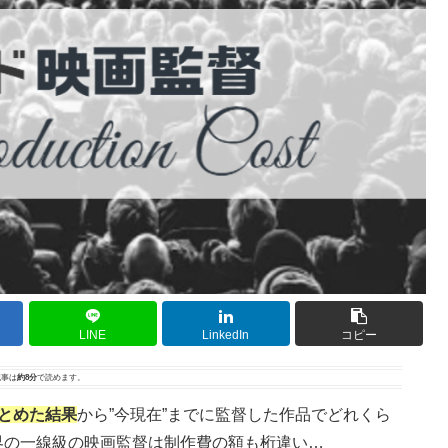
LINE
LinkedIn
コピー
事は
約8分
で読めます。
まとめた結果
から”今現在”までに監督した作品でどれくら
界の一線級の映画監督は制作費の額も桁違い…