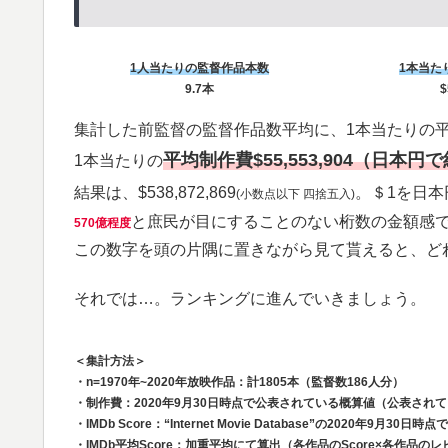
1人当たりの監督作品本数
1本当た
9.7本
$
集計した前監督の監督作品数平均に、1本当たりの
平均制作費$55,553,904（日本円
1本当たりの
結果は、$538,872,869
。＄1を日本
(小数点以下 四捨五入)
と庶民が目にすることのない桁数の金額感
570億程度
この数字を頭の片隅に置きながら見て貰えると、どれ
それでは…。ランキングに進んでいきましょう。
＜集計方法＞
・n=1970年~2020年放映作品：計1805本（監督数186人分）
・制作費：2020年9月30日時点で公表されている概算値（公表され
・IMDb Score：“Internet Movie Database”の2020年9月30
・IMDb平均Score：加重平均にて算出（各作品のScore×各作品