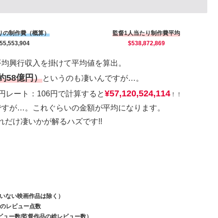
りの制作費（概算）
監督1人当たり制作費平均
55,553,904
$538,872,869
平均興行収入を掛けて平均値を算出。
で約58億円）
というのも凄いんですが…。
¥57,120,524,114
円レート：106円で計算すると
！！
ですが…。これぐらいの金額が平均になります。
だけ凄いかが解るハズです!!
ていない映画作品は除く）
日時点でのレビュー点数
のレビュー数/監督作品の総レビュー数）