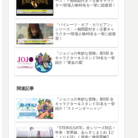
ーズ：＜相関図付き＞主要キャラク
ター/登場人物46名を一挙に総復習！
『パイレーツ・オブ・カリビアン』
シリーズ：＜相関図付き＞主要キャ
ラクター/登場人物49名を一挙に総復
習！
『ジョジョの奇妙な冒険』第5部 全
キャラクター＆スタンド34名を一挙
紹介！“黄金の風”
関連記事
『ジョジョの奇妙な冒険』第6部 全
キャラクター＆スタンド31名を一挙
紹介！“ストーンオーシャン”
『STEINS;GATE』全シリーズ対応！
年表・世界線。あらすじまとめ【ど
こよりも詳しく簡単に徹底図解】