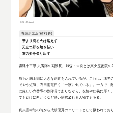
出典：Pinterest
巻頭ポエム(第
73
巻)
牙より滴る火は消えず
刃立つ野を焼き払い
友の姿を炙り出す
護廷十三隊 六番隊の副隊長。雛森・吉良とは真央霊術院の
眉毛と胸上部に大きな刺青を入れているが、これは尸魂界
でやや短気、石田雨竜曰く「一護に似ている」。一方で、
に厳しい六番隊の副隊長でありながら、友情や仁義に厚く
ても助けに向かうなど熱い情味溢れる人物でもある。
真央霊術院の時から成績優秀のエリートとして扱われてお