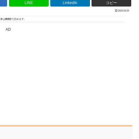
LINE
LinkedIn
コピー
2024.04.04
事は
約8分
で読めます。
AD