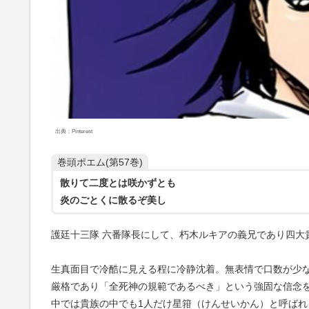
出典：Pinterest
巻頭ポエム(第57巻)
散りて二度とは咲かずとも
炎のごとくに散るぞ美し
護廷十三隊 六番隊長にして、朽木ルキアの義兄であり四大
生真面目で冷酷に見える程に冷静沈着。無表情で口数が少
厳格であり「全死神の規範であるべき」という強固な信念
中では貴族の中でも1人だけ星箝（けんせいかん）と呼ば