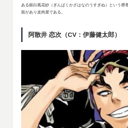
ある銀白風花紗（ぎんぱくかざはなのうすぎぬ）という襟
面があり皮肉屋である。
阿散井 恋次（CV：伊藤健太郎）