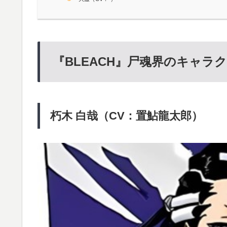
『BLEACH』尸魂界のキャラ
朽木 白哉（CV：置鮎龍太郎）