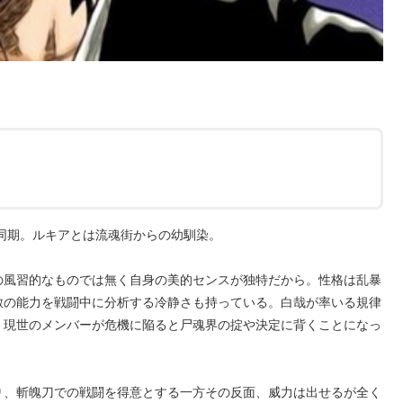
同期。ルキアとは流魂街からの幼馴染。
の風習的なものでは無く自身の美的センスが独特だから。性格は乱暴
敵の能力を戦闘中に分析する冷静さも持っている。白哉が率いる規律
、現世のメンバーが危機に陥ると尸魂界の掟や決定に背くことになっ
り、斬魄刀での戦闘を得意とする一方その反面、威力は出せるが全く