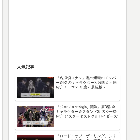
人気記事
『名探偵コナン』黒の組織のメンバ
ー34名のキャラクター相関図＆人物
紹介！！2023年度＜最新版＞
『ジョジョの奇妙な冒険』第3部 全
キャラクター＆スタンド35名を一挙
紹介！“スターダストクルセイダース”
『ロード・オブ・ザ・リング』シリ