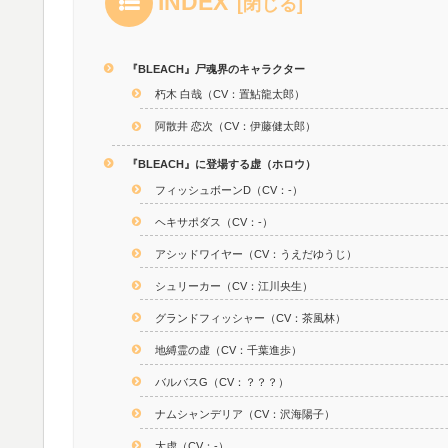
INDEX
『BLEACH』尸魂界のキャラクター
朽木 白哉（CV：置鮎龍太郎）
阿散井 恋次（CV：伊藤健太郎）
『BLEACH』に登場する虚（ホロウ）
フィッシュボーンD（CV：-）
ヘキサポダス（CV：-）
アシッドワイヤー（CV：うえだゆうじ）
シュリーカー（CV：江川央生）
グランドフィッシャー（CV：茶風林）
地縛霊の虚（CV：千葉進歩）
バルバスG（CV：？？？）
ナムシャンデリア（CV：沢海陽子）
大虚（CV：-）