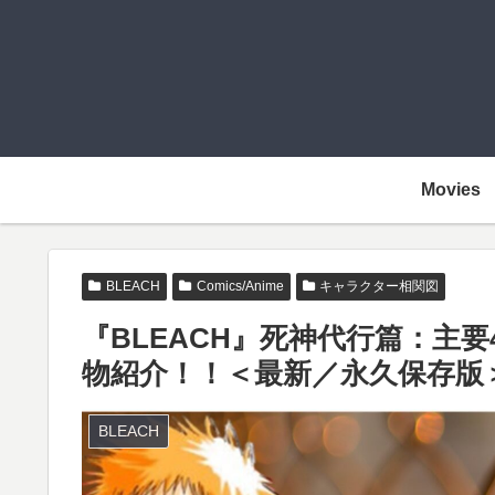
Movies
BLEACH
Comics/Anime
キャラクター相関図
『BLEACH』死神代行篇：主
物紹介！！＜最新／永久保存版
BLEACH