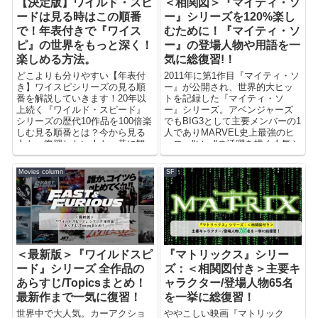
【決定版】ワイルド・スピ
＜相関図＞『マイティ・ソ
ードは見る時はこの順番
ー』シリーズを120%楽し
で！年表付きで『ワイス
むために！『マイティ・ソ
ピ』の世界をもっと深く！
ー』の登場人物や用語を一
楽しめる方法。
気に総復習!！
どこよりも分りやすい【年表付
2011年に第1作目『マイティ・ソ
き】ワイスピシリーズの見る順
ー』が公開され、世界的大ヒッ
番を解説していきます！20年以
トを記録した『マイティ・ソ
上続く『ワイルド・スピード』
ー』シリーズ。アベンジャーズ
シリーズの歴代10作品を100倍楽
でもBIG3として主要メンバーの1
しむ見る順番とは？今から見る
人でありMARVEL史上最強のヒ
人も、復習したい人も、昔に観
ーロー"ソー"の活躍を描く人気シ
てシリーズ途中で脱落した人
リーズですが、MCUシリ...
も、このページだけで知りたい
Movies column
SF
情報がきっと見つかるハズ！！
＜最新版＞『ワイルドスピ
『マトリックス』シリー
ード』シリーズ 全作品の
ズ：＜相関図付き＞主要キ
あらすじ/Topicsまとめ！
ャラクター/登場人物65名
最新作まで一気に復習！
を一挙に総復習！
世界中で大人気。カーアクショ
ややこしい映画『マトリック