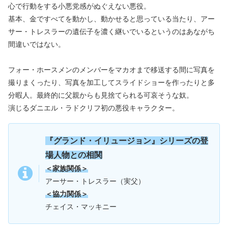
心で行動をする小悪党感がぬぐえない悪役。
基本、金ですべてを動かし、動かせると思っている当たり、アー
サー・トレスラーの遺伝子を濃く継いでいるというのはあながち
間違いではない。
フォー・ホースメンのメンバーをマカオまで移送する間に写真を
撮りまくったり、写真を加工してスライドショーを作ったりと多
分暇人。最終的に父親からも見捨てられる可哀そうな奴。
演じるダニエル・ラドクリフ初の悪役キャラクター。
『
グランド・イリュージョン
』シリーズの登
場人物との相関
＜家族関係＞
アーサー・トレスラー（実父）
＜協力関係＞
チェイス・マッキニー