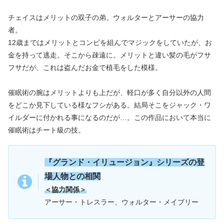
チェイスはメリットの双子の弟。ウォルターとアーサーの協力
者。
12歳まではメリットとコンビを組んでマジックをしていたが、お
金を持って逃走。そこから疎遠に。メリットと違い髪の毛がフサ
フサだが、これは盗んだお金で植毛をした模様。
催眠術の腕はメリットよりも上だが、軽口が多く自分以外の人間
をどこか見下している様なフシがある。結局そこをジャック・ワ
イルダーに付かれる事になるのだが…。
この作品において本当に
催眠術はチート級の技。
『グランド・イリュージョン』シリーズの登
場人物との相関
＜協力関係＞
アーサー・トレスラー、ウォルター・メイブリー