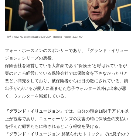
出典：Now You See Me (6/11) Movie CLIP – Robbing Tressler (2013) HD
フォー・ホースメンのスポンサーであり、『グランド・イリュー
ジョン』シリーズの悪役。
保険会社を経営している大富豪であり”保険王”と呼ばれているが、
実のところ経営している保険会社では保険金を下さなかったりと
悪どい商売をしており、被保険者からは目の敵にされている。嫡
出子が7人いるが愛人に産ませた息子ウォルター以外は出来が悪
く、ウォルターを溺愛している。
『グランド・イリュージョン
』では、自分の預金1億4千万ドル以
上が観客であり、ニューオーリンズの災害の時に保険金の支払い
を拒んだ顧客たちに移されるという報復を受ける。
『グランド・イリュージョン 見破られたトリック』では息子のウ