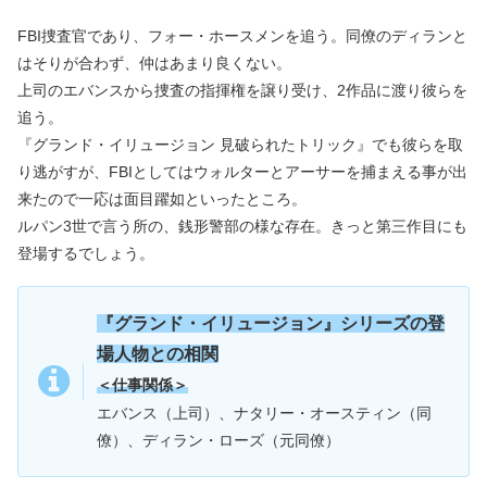
FBI捜査官であり、フォー・ホースメンを追う。同僚のディランと
はそりが合わず、仲はあまり良くない。
上司のエバンスから捜査の指揮権を譲り受け、2作品に渡り彼らを
追う。
『グランド・イリュージョン 見破られたトリック』でも彼らを取
り逃がすが、FBIとしてはウォルターとアーサーを捕まえる事が出
来たので一応は面目躍如といったところ。
ルパン3世で言う所の、銭形警部の様な存在。きっと第三作目にも
登場するでしょう。
『グランド・イリュージョン』シリーズの登
場人物との相関
＜仕事関係＞
エバンス（上司）、ナタリー・オースティン（同
僚）、ディラン・ローズ（元同僚）