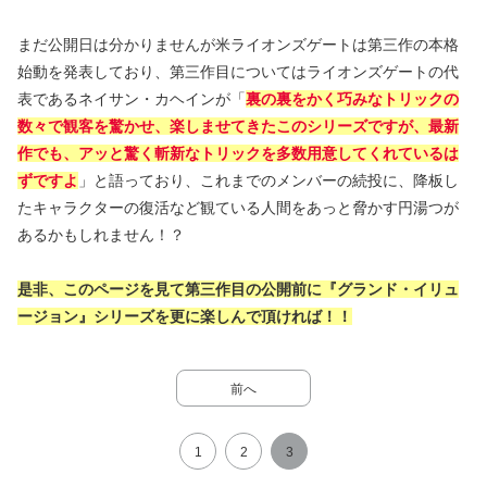
まだ公開日は分かりませんが米ライオンズゲートは第三作の本格
始動を発表しており、第三作目についてはライオンズゲートの代
表であるネイサン・カヘインが「
裏の裏をかく巧みなトリックの
数々で観客を驚かせ、楽しませてきたこのシリーズですが、最新
作でも、アッと驚く斬新なトリックを多数用意してくれているは
ずですよ
」と語っており、これまでのメンバーの続投に、降板し
たキャラクターの復活など観ている人間をあっと脅かす円湯つが
あるかもしれません！？
是非、このページを見て第三作目の公開前に『グランド・イリュ
ージョン』シリーズを更に楽しんで頂ければ！！
前へ
1
2
3