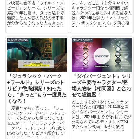
ン映画の金字塔『ワイルド・ス
ス』を、どこよりも分りやすい
ピード』シリーズ。シリーズも
キャラクター紹介と相関図で解
累計20年に渡り、きっと途中で
説！ 2つの世界に多すぎる登場人
離脱した人や昔の作品の出来事
物。2021年公開の『マトリック
が分からなくなった人もきっと
ス レザレクションズ』を前の復
多いハズ。そんな人に現状で公
習に。これから観る人の予習
開済み/公開予定の『ワイルド・
に。相関図や主要キャラクター/
スピード』シリーズ：全9作の簡
登場人物一覧を含め是非ご活用
Movies column
Movies column
単なあらすじと、主なトピック
下さい！
スをご紹介！
『ジュラシック・パーク
『ダイバージェント』シリ
+ワールド』シリーズのト
ーズ主要キャラクター/登
リビア徹底解説！知った
場人物を【相関図】と合わ
ら、“きっと”もう一度見た
せて総復習！
くなる！
どこよりも分りやすいキャラク
ター紹介と相関図！2014年公開
一度観たからと言って、『ジュ
の『ダイバージェント』シリー
ラシック・パーク+ワールド』シ
ズは、2021年までで3作目までが
リーズを分かった気になってま
公開されているディストピアSF
せんか！？『ジュラシック・パ
アクション映画。今から観る
ーク+ワールド』シリーズに散り
人。久しぶりに見る人の復習
ばめられたトリビアを紹介して
に。これから観る人の予習に。
いきます！映り込んでいるシー