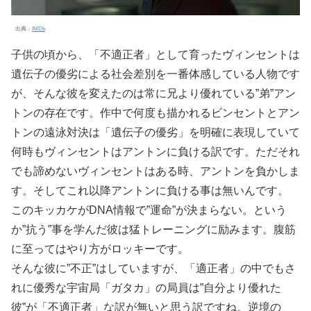
出典：
IMDb
子供の頃から、「不適正者」として育ったヴィンセントは
遺伝子の優劣による社会差別を一番体感している人物です
が、そんな彼を変えたのは常に兄より優れている”弟”アン
トンの存在です。作中で何度も描かれるビンセントとアン
トンの遠泳対決は「遺伝子の優劣」を明確に表現していて
何時もヴィンセントはアントンに負ける訳です。ただそれ
でも諦めないヴィンセントはある時、アントンを負かしま
す。そしてこれ以降アントンに負ける事は無いんです。
このキッカケがDNA情報で”運命”が決まらない。という
か”抗う”事を学んだ彼は猛トレーニングに励みます。腹筋
に至ってはやり方がロッキーです。
そんな彼に”不正”はしていますが、「適正者」の中でもさ
れに優秀な宇宙局「ガタカ」の局員は”自分より優れた
彼”が「不適正者」な訳が無いと思う訳ですね。逆境の