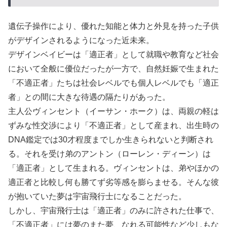
遺伝子操作により、優れた知能と体力と外見を持った子供
がデザインされるようになった近未来。
デザインベイビーは「適正者」として就職や教育など社会
において全般に優位だったが一方で、自然妊娠で生まれた
「不適正者」たちは社会レベルでも個人レベルでも「適正
者」との間に大きな待遇の隔たりがあった。
主人公ヴィンセント（イーサン・ホーク）は、両親の軽は
ずみな性交渉により「不適正者」として産まれ、出生時の
DNA鑑定では30才程度までしか生きられないと判断され
る。それを受け弟のアントン（ローレン・ディーン）は
「適正者」として生まれる。ヴィンセントは、弟やほかの
適正者と比較し何も勝てず劣等感を膨らませる。そんな彼
が抱いていた夢は宇宙飛行士になることだった。
しかし、宇宙飛行士は「適正者」のみに許された仕事で、
「不適正者」には夢のまた夢、なれる可能性など少しもな