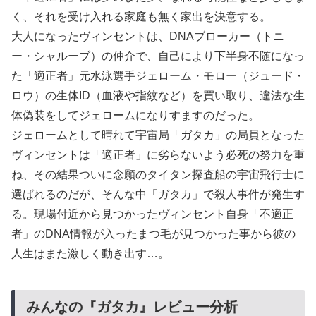
く、それを受け入れる家庭も無く家出を決意する。
大人になったヴィンセントは、DNAブローカー（トニ
ー・シャルーブ）の仲介で、自己により下半身不随になっ
た「適正者」元水泳選手ジェローム・モロー（ジュード・
ロウ）の生体ID（血液や指紋など）を買い取り、違法な生
体偽装をしてジェロームになりすますのだった。
ジェロームとして晴れて宇宙局「ガタカ」の局員となった
ヴィンセントは「適正者」に劣らないよう必死の努力を重
ね、その結果ついに念願のタイタン探査船の宇宙飛行士に
選ばれるのだが、そんな中「ガタカ」で殺人事件が発生す
る。現場付近から見つかったヴィンセント自身「不適正
者」のDNA情報が入ったまつ毛が見つかった事から彼の
人生はまた激しく動き出す…。
みんなの『ガタカ』レビュー分析