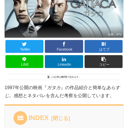
出典：
dTV
Twitter
Facebook
はてブ
LINE
LinkedIn
コピー
この記事は
約7分
で読めます。
1997年公開の映画『
ガタカ
』の作品紹介と簡単な
あらす
じ。
感想とネタバレを含んだ考察を公開しています。
INDEX