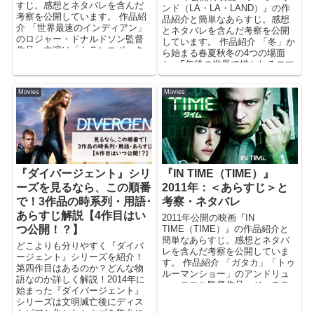
すじ。感想とネタバレを含んだ
ンド（LA・LA・LAND）』の作
考察を公開しています。 作品紹
品紹介と簡単なあらすじ。感想
介 「世界最速のインディアン」
とネタバレを含んだ考察を公開
のロジャー・ドナルドソン監督
しています。 作品紹介 「冬」か
作品。主演は「トランスポータ
ら始まる春夏秋冬の4つの場面
ー」シリーズで...
と、5年後の世界で描かれるロマ
ンティ...
Movies
Movies
『ダイバージェント』シリ
『IN TIME（TIME）』
ーズを見るなら、この順番
2011年：＜あらすじ＞と
で！3作品の時系列・用語･
考察・ネタバレ
あらすじ解説【4作目はい
2011年公開の映画『IN
つ公開！？】
TIME（TIME）』の作品紹介と
簡単なあらすじ。感想とネタバ
どこよりも分りやすく『ダイバ
レを含んだ考察を公開していま
ージェント』シリーズを紹介！
す。 作品紹介 「ガタカ」「トゥ
第四作目はあるのか？どんな物
ルーマンショー」のアンドリュ
語なのか詳しく解説！2014年に
ー・ニコル監督作品。ジャステ
始まった『ダイバージェント』
ィン・ティン...
シリーズは文明滅亡後にディス
トピアと化したシカゴを舞台に