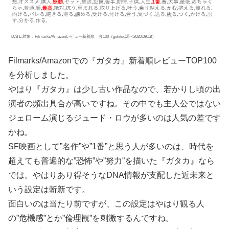
DATE:対象：Filmarks/Amazonレビュー新着順 各100（gokitsu調べ2020.09.18）
Filmarks/Amazonでの『ガタカ』新着順レビューTOP100
を分析しました。
やはり『ガタカ』は少し古い作品なので、若かりし頃の出
演者の頻出具合が高いですね。その中でも主人公ではない
ジェローム演じるジュード・ロウが多いのは人気の差です
かね。
SF映画として”名作”や”1番”と思う人が多いのは、時代を
超えても普遍的な”恐怖”や”努力”を描いた『ガタカ』なら
では。やはりあり得そうなDNA情報が支配した近未来と
いう設定は斬新です。
面白いのは当たり前ですが、この設定はやはり観る人
の”危機感”とか”倫理観”を刺激するんですね。