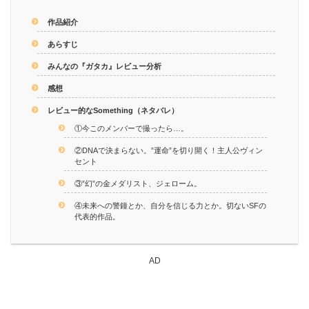
作品紹介
あらすじ
みんなの『ガタカ』レビュー分析
感想
レビュー的なSomething（ネタバレ）
①今このメンバーで撮ったら…。
②DNAで決まらない。”運命”を切り開く！主人公ヴィン
セント
③”幻”の金メダリスト、ジェローム。
④未来への警鐘とか、自分を信じる力とか。切ないSFの
代表的作品。
AD