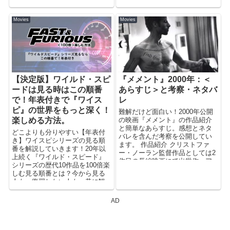
したSFアクション映画。近未来
やSF/荒廃した雰囲気の海外ドラ
Movies
Movies
マが好きな人に、注意点はあり
ますが…。おススメの映画で
す。
【決定版】ワイルド・スピ
『メメント』2000年：＜
ードは見る時はこの順番
あらすじ＞と考察・ネタバ
で！年表付きで『ワイス
レ
ピ』の世界をもっと深く！
難解だけど面白い！2000年公開
楽しめる方法。
の映画『メメント』の作品紹介
と簡単なあらすじ。感想とネタ
どこよりも分りやすい【年表付
バレを含んだ考察を公開してい
き】ワイスピシリーズの見る順
ます。 作品紹介 クリストファ
番を解説していきます！20年以
ー・ノーラン監督作品としては2
上続く『ワイルド・スピード』
作目の長編映画にて出世作。ア
シリーズの歴代10作品を100倍楽
カデミー賞にお...
しむ見る順番とは？今から見る
人も、復習したい人も、昔に観
てシリーズ途中で脱落した人
も、このページだけで知りたい
AD
情報がきっと見つかるハズ！！