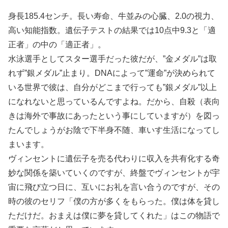
身長185.4センチ。長い寿命、牛並みの心臓、2.0の視力、
高い知能指数。遺伝子テストの結果では10点中9.3と「適
正者」の中の「適正者」。
水泳選手としてスター選手だった彼だが、”金メダル”は取
れず”銀メダル”止まり。DNAによって”運命”が決められて
いる世界で彼は、自分がどこまで行っても”銀メダル”以上
になれないと思っているんですよね。だから、自殺（表向
きは海外で事故にあったという事にしていますが）を図っ
たんでしょうがお陰で下半身不随、車いす生活になってし
まいます。
ヴィンセントに遺伝子を売る代わりに収入を共有化する奇
妙な関係を築いていくのですが、終盤でヴィンセントが宇
宙に飛び立つ日に、互いにお礼を言い合うのですが、その
時の彼のセリフ「僕の方が多くをもらった。僕は体を貸し
ただけだ。おまえは僕に夢を貸してくれた」はこの物語で