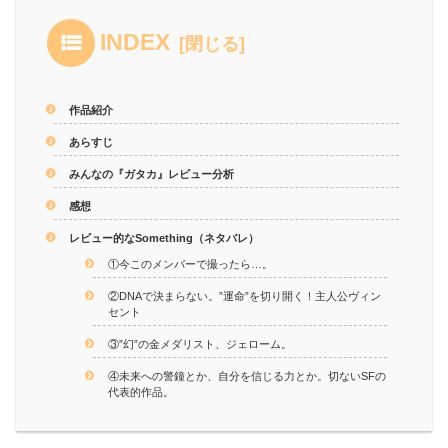
INDEX
作品紹介
あらすじ
みんなの『ガタカ』レビュー分析
感想
レビュー的なSomething（ネタバレ）
①今このメンバーで撮ったら…。
②DNAで決まらない。”運命”を切り開く！主人公ヴィン
セント
③”幻”の金メダリスト、ジェローム。
④未来への警鐘とか、自分を信じる力とか。切ないSFの
代表的作品。