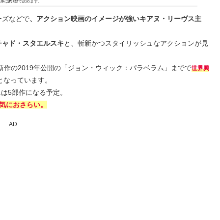
事は
約7分
で読めます。
ーズなどで
、アクション映画のイメージが強いキアヌ・リーヴス主
チャド・スタエルスキ
と、斬新かつスタイリッシュなアクションが見
新作の2019年公開の「ジョン・ウィック：パラベラム」までで
世界興
となっています。
には5部作になる予定。
気におさらい。
AD