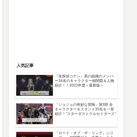
人気記事
『名探偵コナン』黒の組織のメンバ
ー34名のキャラクター相関図＆人物
紹介！！2023年度＜最新版＞
『ジョジョの奇妙な冒険』第3部 全
キャラクター＆スタンド35名を一挙
紹介！“スターダストクルセイダース”
『ロード・オブ・ザ・リング』シリ