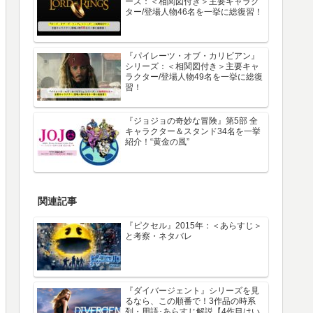
ーズ：＜相関図付き＞主要キャラク
ター/登場人物46名を一挙に総復習！
『パイレーツ・オブ・カリビアン』
シリーズ：＜相関図付き＞主要キャ
ラクター/登場人物49名を一挙に総復
習！
『ジョジョの奇妙な冒険』第5部 全
キャラクター＆スタンド34名を一挙
紹介！“黄金の風”
関連記事
『ピクセル』2015年：＜あらすじ＞
と考察・ネタバレ
『ダイバージェント』シリーズを見
るなら、この順番で！3作品の時系
列・用語･あらすじ解説【4作目はい