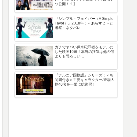
つ公開！？】
『シンプル・フェイバー（A Simple
Favor）』2018年：＜あらすじ＞と
考察・ネタバレ
ガチでヤバい猟奇犯罪者をモデルに
した映画10選！本当の狂気は他の何
よりも恐ろしい…
『ナルニア国物語』シリーズ：＜相
関図付き＞主要キャラクター/登場人
物40名を一挙に総復習！