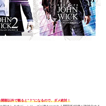
公開順以外で観ると
”？”になるので、ダメ
絶対
！