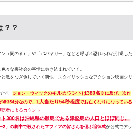
は？？
マン（闇の者）」や「ババヤガー」などと呼ばれ恐れられた引退した
し色々な裏社会の事情に巻き込まれていく。
サと敵をなぎ倒していく爽快・スタイリッシュなアクション映画シリ
キルカウントは380名
でで、
ジョン・ウィックの
※に及び、次作
1人当たり54秒程度
＠354分なので、
でお亡くなりになっている
視聴者によるカウント
ト380名は沖縄県の離島である津堅
島
の人口とほぼ同じ
。
ー2」の
劇中で殺されたマフィアの皆さんを偲ぶ追悼式
が公式でアッ