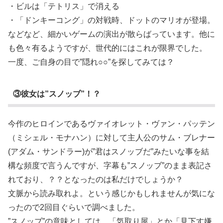
・ビルは「テトリス」で消える
・「ドンキーコング」の対戦時、ドットのマリオが登場。
などなど、細かいゲームの演出が散らばっています。他に
も色々有るようですが、世代的にはこれが限界でした。
一度、ご自身の目で”隠れ○○”を探してみては？
③彼女は”スノッブ”！？
今作のヒロインであるヴァイオレット・ヴァン・パッテン
（ミシェル・モナハン）に対して主人公のサム・ブレナー
(アダム・サンドラー)が”君はスノッブだ”みたいな事を結
構な頻度で言うんですが、字幕も”スノッブ”のまま表記さ
れており、？？となったのは私だけでしょうか？
文脈から読み取れよ。という感じかもしれませんが気にな
ったので2回目ぐらいで調べました。
”スノッブ”の意味としては、「気取り屋」とか「見下す嫌