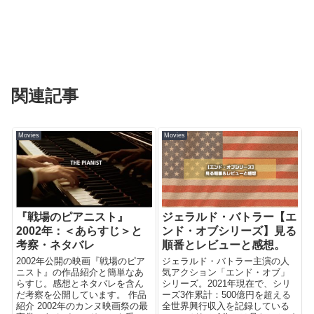
関連記事
Movies
Movies
『戦場のピアニスト』
ジェラルド・バトラー【エ
2002年：＜あらすじ＞と
ンド・オブシリーズ】見る
考察・ネタバレ
順番とレビューと感想。
2002年公開の映画『戦場のピア
ジェラルド・バトラー主演の人
ニスト』の作品紹介と簡単なあ
気アクション「エンド・オブ」
らすじ。感想とネタバレを含ん
シリーズ。2021年現在で、シリ
だ考察を公開しています。 作品
ーズ3作累計：500億円を超える
紹介 2002年のカンヌ映画祭の最
全世界興行収入を記録している