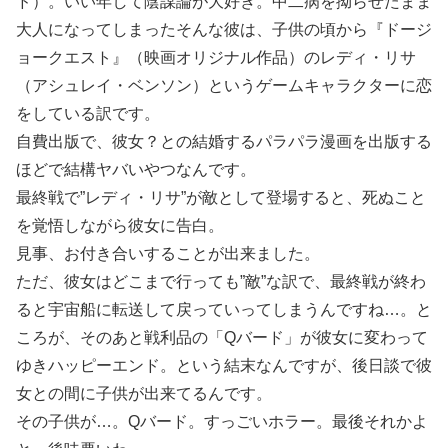
ド）。いい年して陰謀論が大好き。中二病を拗らせたまま
大人になってしまったそんな彼は、子供の頃から『ドージ
ョークエスト』（映画オリジナル作品）のレディ・リサ
（アシュレイ・ベンソン）というゲームキャラクターに恋
をしている訳です。
自費出版で、彼女？との結婚するパラパラ漫画を出版する
ほどで結構ヤバいやつなんです。
最終戦で”レディ・リサ”が敵として登場すると、死ぬこと
を覚悟しながら彼女に告白。
見事、お付き合いすることが出来ました。
ただ、彼女はどこまで行っても”敵”な訳で、最終戦が終わ
ると宇宙船に転送して戻っていってしまうんですね…。と
ころが、そのあと戦利品の「Qバード」が彼女に変わって
ゆきハッピーエンド。という結末なんですが、後日談で彼
女との間に子供が出来てるんです。
その子供が…。Qバード。すっごいホラー。最後それかよ