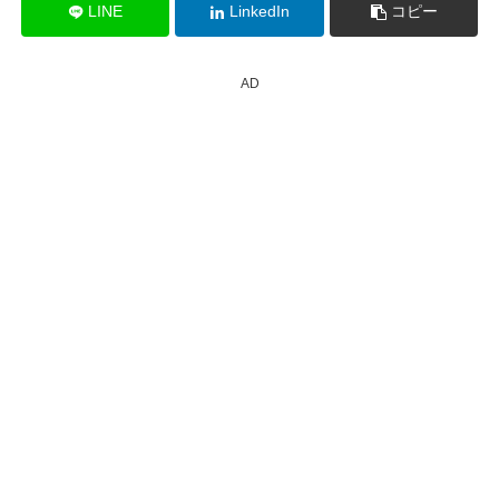
LINE
LinkedIn
コピー
AD