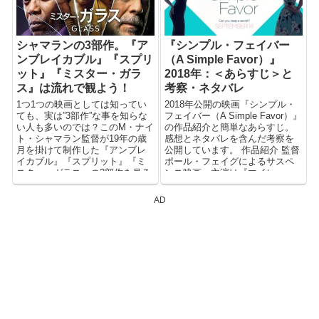
るともっと面白くなるハズ！
シャマランの3部作。『ア
『シンプル・フェイバー
ンブレイカブル』『スプリ
（A Simple Favor）』
ット』『ミスター・ガラ
2018年：＜あらすじ＞と
ス』は流れで観よう！
考察・ネタバレ
1つ1つの映画としては知ってい
2018年公開の映画『シンプル・
ても、実は”3部作”な事を知らな
フェイバー（A Simple Favor）』
い人も多いのでは？このM・ナイ
の作品紹介と簡単なあらすじ。
ト・シャマラン監督が19年の歳
感想とネタバレを含んだ考察を
月を掛けて制作した『アンブレ
公開しています。 作品紹介 監督
イカブル』『スプリット』『ミ
ポール・フェイグによるサスペ
スター・ガラス』の3部作を見る
ンス映画。主演は『マイレー...
順番を含めご紹介！是非、見る
前にご確認を。
AD