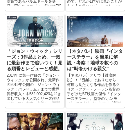
高賞であるパルムドールを受
ので、どれか1作かは見たことが
賞。同年のアカデミー賞では7部
ある人も多いハズ。しかしこの
門にノミネ...
シリーズもナンバリングを行わ
ず「エンド・オブ・○○」という
Movies
Movies
邦題タイトルになっているので
誤った順序で見がちな作品。シ
リーズを通して話が繋がってい
るので、観る前に必ず確認して
おきましょう！！
「ジョン・ウィック」シリ
【ネタバレ】映画『インタ
ーズ：3作品まとめ。一気
ーステラー』を簡単に解
に最新作まで追いつく！見
説・考察！地球を救うの
る順番とレビューと感想。
は”時をかける親父”
2014年に第一作目の「ジョン・
【ネタバレ】アリで【徹底解
ウィック」が公開され、最新作
説】！「難解」でありながら、
の2019年公開の「ジョン・ウィ
何度も見たくなる作品を作るク
ック：パラベラム」までで世界
リストファー・ノーラン監督の
興行収入：＄582,002,423を叩き
手がけたSF映画の傑作『インタ
出している大人気シリーズ作品
ーステラー』。監督の”ホンモ
となっています。今後も、2022
ノ”へのこだわりから来る「相対
年にシリーズ4作目が予定されて
性理論」とか「量子力学」とか
おり最終的には5部作になる予
物理学に基づく描写に、ぐちゃ
Movies
Movies
定。そんな「ジョン・ウィッ
ぐちゃな時間軸。何も気にせず
ク」シリーズの公開済み3作品を
観ても”感動”する作品ですが、
一気におさらい。
「難解」な部分をスッキリさせ