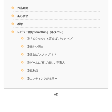
作品紹介
あらすじ
感想
レビュー的なSomething（ネタバレ）
①『ピクセル』と言えば”パックマン”
②細かい演出
③彼女は”スノッブ”！？
④ゲームに”変に”厳しい宇宙人
⑤戦利品
⑥エンディングがホラー
AD