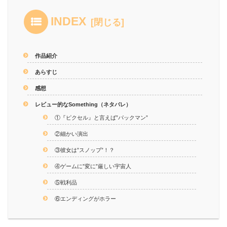
INDEX
作品紹介
あらすじ
感想
レビュー的なSomething（ネタバレ）
①『ピクセル』と言えば”パックマン”
②細かい演出
③彼女は”スノッブ”！？
④ゲームに”変に”厳しい宇宙人
⑤戦利品
⑥エンディングがホラー