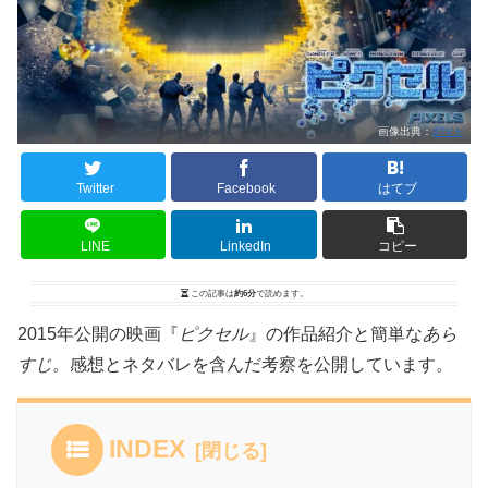
画像出典：
dTVト
Twitter
Facebook
はてブ
LINE
LinkedIn
コピー
この記事は
約6分
で読めます。
2015年公開の映画『
ピクセル
』の作品紹介と簡単な
あら
すじ。
感想とネタバレを含んだ考察を公開しています。
INDEX