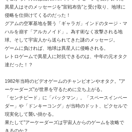
異星人はそのメッセージを”宣戦布告”と受け取り、地球に
侵略を仕掛けてくるのだった！
グアムの空軍基地を襲う「ギャラガ」インドのタージ・マ
ハルを崩す「アルカノイド」。為す術なく攻撃される地
球。そして宇宙人から送られてきた謎のメッセージ。
ゲームに負ければ、地球は異星人に侵略される。
レトロゲームで異星人に対抗できるのは、中年の元オタク
達だった！？
1982年当時のビデオゲームのチャンピオンやオタク。”ア
ーケーダーズ”が世界を守るために立ち上がる。
「センチピード」に「パックマン」。「スペースインベー
ダー」や「ドンキーコング」が当時のドット、ピクセルで
現実化して襲い掛かる。
果たして”アーケーダーズは宇宙人からのゲームを攻略で
きるのか？