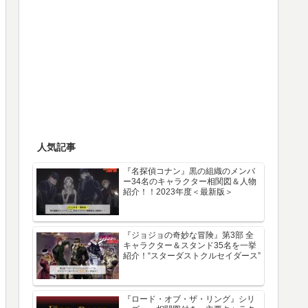
人気記事
『名探偵コナン』黒の組織のメンバ
ー34名のキャラクター相関図＆人物
紹介！！2023年度＜最新版＞
『ジョジョの奇妙な冒険』第3部 全
キャラクター＆スタンド35名を一挙
紹介！“スターダストクルセイダース”
『ロード・オブ・ザ・リング』シリ