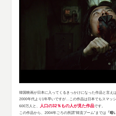
韓国映画が日本に入ってくるきっかけになった作品と言え
2000年代より1年早いですが…この作品は日本でもスマッ
人口の32％もの人が見た作品
600万人と、
です。
この作品から、2004年ごろの所謂”韓流ブーム”までは
「暗