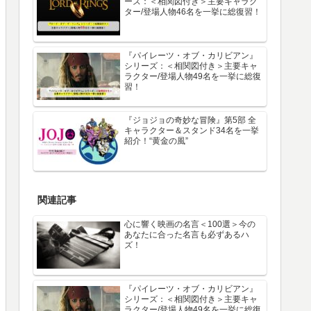
ーズ：＜相関図付き＞主要キャラク
ター/登場人物46名を一挙に総復習！
『パイレーツ・オブ・カリビアン』
シリーズ：＜相関図付き＞主要キャ
ラクター/登場人物49名を一挙に総復
習！
『ジョジョの奇妙な冒険』第5部 全
キャラクター＆スタンド34名を一挙
紹介！“黄金の風”
関連記事
心に響く映画の名言＜100選＞今の
あなたに合った名言も必ずあるハ
ズ！
『パイレーツ・オブ・カリビアン』
シリーズ：＜相関図付き＞主要キャ
ラクター/登場人物49名を一挙に総復