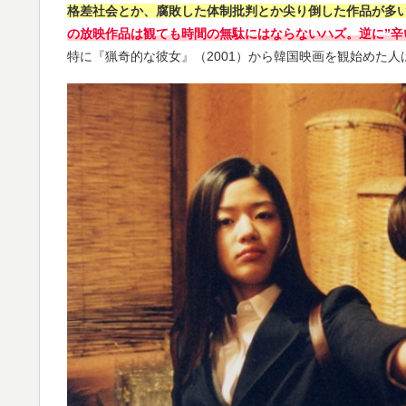
格差社会とか、腐敗した体制批判とか尖り倒した作品が多
の放映作品は観ても時間の無駄にはならないハズ。逆に”辛
特に『猟奇的な彼女』（2001）から韓国映画を観始めた