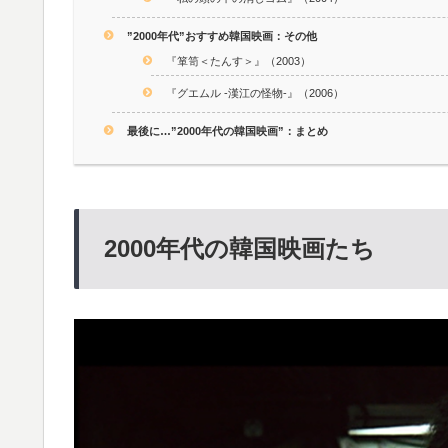
”2000年代”おすすめ韓国映画：その他
『箪笥＜たんす＞』（2003）
『グエムル -漢江の怪物-』（2006）
最後に…”2000年代の韓国映画”：まとめ
2000年代の韓国映画たち