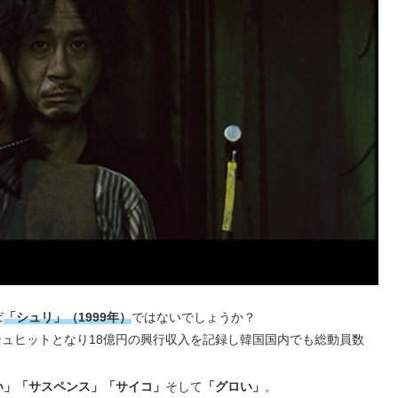
ば
「シュリ」（1999年）
ではないでしょうか？
シュヒットとなり18億円の興行収入を記録し韓国国内でも総動員数
い」「サスペンス」「サイコ」
そして
「グロい」
。