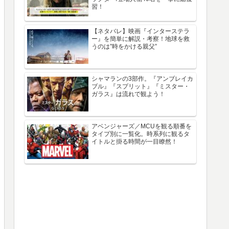
習！
【ネタバレ】映画『インターステラ
ー』を簡単に解説・考察！地球を救
うのは”時をかける親父”
シャマランの3部作。『アンブレイカ
ブル』『スプリット』『ミスター・
ガラス』は流れで観よう！
アベンジャーズ／MCUを観る順番を
タイプ別に一覧化。時系列に観るタ
イトルと掛る時間が一目瞭然！