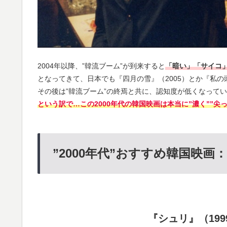
2004年以降、”韓流ブーム”が到来すると
「暗い」「サイコ
となってきて、日本でも『四月の雪』（2005）とか『私の
その後は”韓流ブーム”の終焉と共に、認知度が低くなって
という訳で
…
この2000年代の韓国映画は本当に”濃く””尖
”2000年代”おすすめ韓国映画
『シュリ』（199